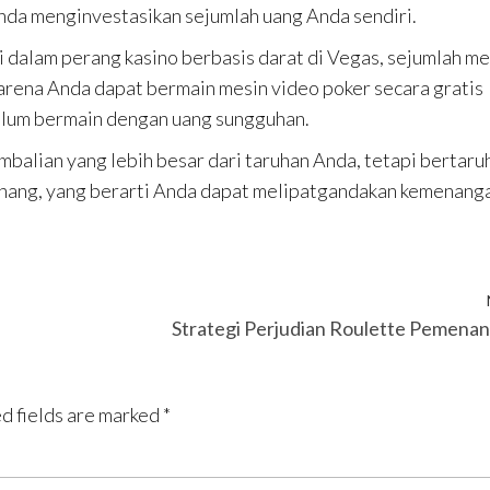
da menginvestasikan sejumlah uang Anda sendiri.
 dalam perang kasino berbasis darat di Vegas, sejumlah me
karena Anda dapat bermain mesin video poker secara gratis
belum bermain dengan uang sungguhan.
balian yang lebih besar dari taruhan Anda, tetapi bertaru
nang, yang berarti Anda dapat melipatgandakan kemenang
Strategi Perjudian Roulette Pemena
d fields are marked
*