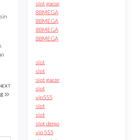
slot gacor
88MEGA
sin
88MEGA
88MEGA
88MEGA
h
an
slot
slot
slot gacor
NEXT
Next
slot
ng
Post
vip555
slot
slot
slot demo
vip 555