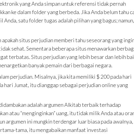
tronik yang Anda simpan untuk referensi tidak pernah
kkan ke dalam folder yang berbeda. Jika Anda belum tahu c
 Anda, satu folder tugas adalah pilihan yang bagus; namun
apakah situs perjudian memberi tahu seseorang yang ingi
tidak sehat. Sementara beberapa situs menawarkan berbag
ngat terbatas. Situs perjudian yang lebih besar dan lebih ba
menargetkan banyak pemain dari berbagai negara.
am perjudian. Misalnya, jika kita memiliki $ 200 pada hari
a hari Jumat, itu dianggap sebagai perjudian online yang
g didambakan adalah argumen Alkitab terbaik terhadap
kan atau “menginginkan” uang, itu tidak milik Anda atau ora
un argumen ini mungkin terdengar luar biasa pada awalnya,
Pertama-tama, itu mengabaikan manfaat investasi