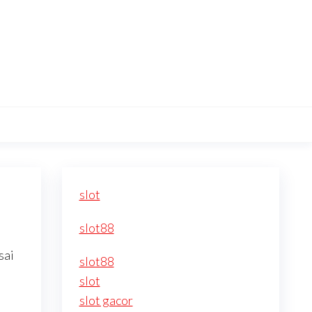
slot
slot88
sai
slot88
slot
slot gacor