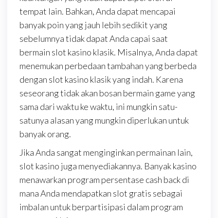
tempat lain. Bahkan, Anda dapat mencapai
banyak poin yang jauh lebih sedikit yang
sebelumnya tidak dapat Anda capai saat
bermain slot kasino klasik. Misalnya, Anda dapat
menemukan perbedaan tambahan yang berbeda
dengan slot kasino klasik yang indah. Karena
seseorang tidak akan bosan bermain game yang
sama dari waktu ke waktu, ini mungkin satu-
satunya alasan yang mungkin diperlukan untuk
banyak orang.
Jika Anda sangat menginginkan permainan lain,
slot kasino juga menyediakannya. Banyak kasino
menawarkan program persentase cash back di
mana Anda mendapatkan slot gratis sebagai
imbalan untuk berpartisipasi dalam program