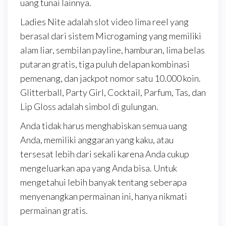
uang tunai lainnya.
Ladies Nite adalah slot video lima reel yang
berasal dari sistem Microgaming yang memiliki
alam liar, sembilan payline, hamburan, lima belas
putaran gratis, tiga puluh delapan kombinasi
pemenang, dan jackpot nomor satu 10.000 koin.
Glitterball, Party Girl, Cocktail, Parfum, Tas, dan
Lip Gloss adalah simbol di gulungan.
Anda tidak harus menghabiskan semua uang
Anda, memiliki anggaran yang kaku, atau
tersesat lebih dari sekali karena Anda cukup
mengeluarkan apa yang Anda bisa. Untuk
mengetahui lebih banyak tentang seberapa
menyenangkan permainan ini, hanya nikmati
permainan gratis.