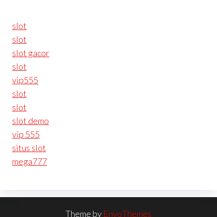
slot
slot
slot gacor
slot
vip555
slot
slot
slot demo
vip 555
situs slot
mega777
Theme by
EnvoThemes