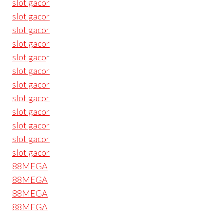
slot gacor
slot gacor
slot gacor
slot gacor
slot gaco
r
slot gacor
slot gacor
slot gacor
slot gacor
slot gacor
slot gacor
slot gacor
88MEGA
88MEGA
88MEGA
88MEGA